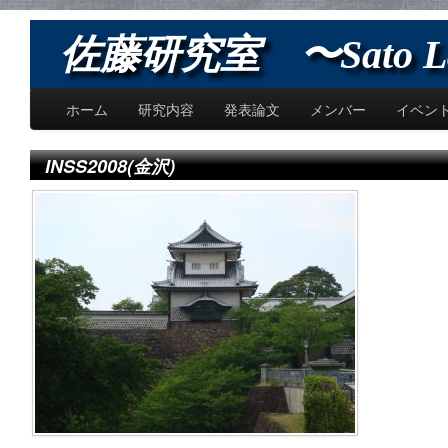
佐藤研究室 〜Sato L
ホーム
研究内容
発表論文
メンバー
イベン
INSS2008(金沢)