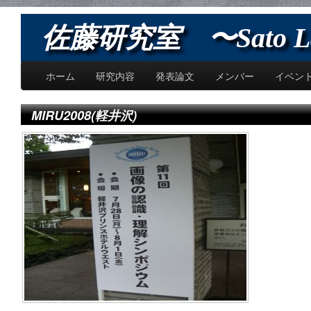
佐藤研究室 〜Sato L
ホーム
研究内容
発表論文
メンバー
イベン
MIRU2008(軽井沢)