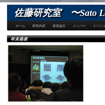
佐藤研究室 〜Sato L
ホーム
研究内容
発表論文
メンバー
イベン
年末発表