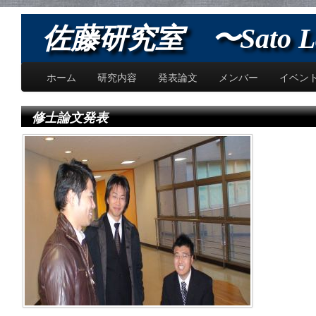
佐藤研究室 〜Sato L
ホーム
研究内容
発表論文
メンバー
イベン
修士論文発表