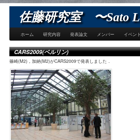
佐藤研究室 〜Sato L
ホーム
研究内容
発表論文
メンバー
イベン
CARS2009(ベルリン)
篠崎(M2)，加納(M2)がCARS2009で発表しました．