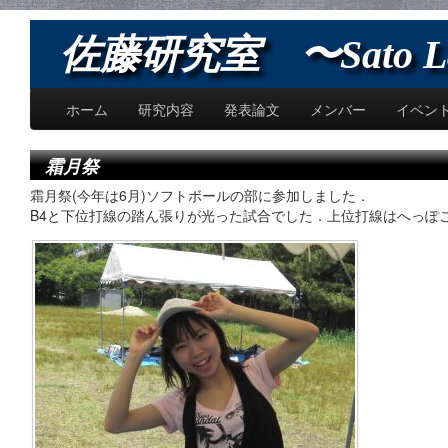
佐藤研究室 〜Sato L
ホーム
研究内容
発表論文
メンバー
イベン
霜月祭
霜月祭(今年は6月)ソフトボールの部に参加しました．
B4と下位打線の踏ん張りが光った試合でした．上位打線はへっぽ