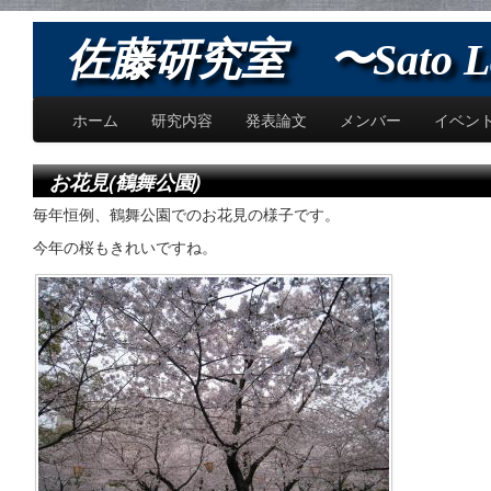
佐藤研究室 〜Sato L
ホーム
研究内容
発表論文
メンバー
イベン
お花見(鶴舞公園)
毎年恒例、鶴舞公園でのお花見の様子です。
今年の桜もきれいですね。