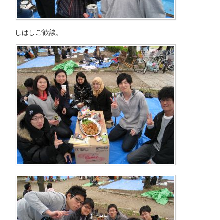
しばしご歓談。