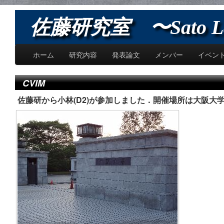
佐藤研究室 〜Sato L
ホーム
研究内容
発表論文
メンバー
イベン
CVIM
佐藤研から小林(D2)が参加しました．開催場所は大阪大