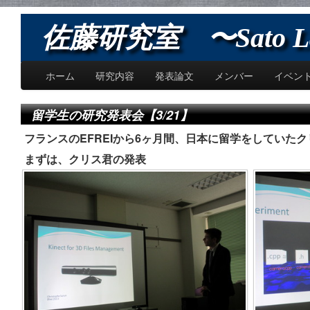
佐藤研究室 〜Sato L
ホーム
研究内容
発表論文
メンバー
イベン
留学生の研究発表会【3/21】
フランスのEFREIから6ヶ月間、日本に留学をしていた
まずは、クリス君の発表