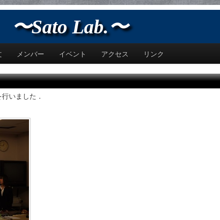
Sato Lab.〜
文
メンバー
イベント
アクセス
リンク
を行いました．