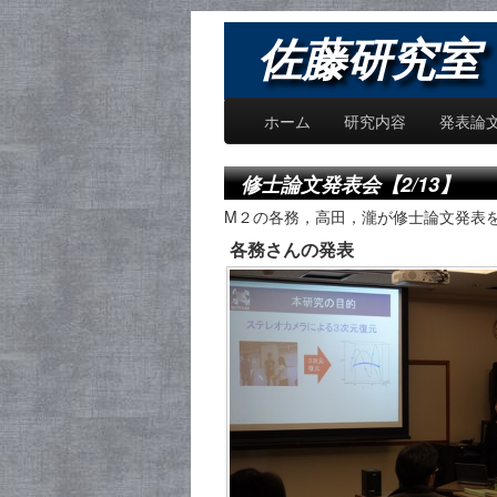
佐藤研究室 〜
ホーム
研究内容
発表論
修士論文発表会【2/13】
M２の各務，高田，瀧が修士論文発表
各務さんの発表