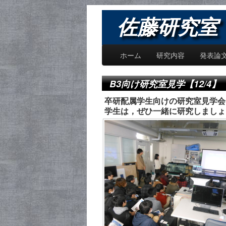
佐藤研究室 〜
ホーム
研究内容
発表論
B3向け研究室見学【12/4】
卒研配属学生向けの研究室見学会
学生は，ぜひ一緒に研究しましょ