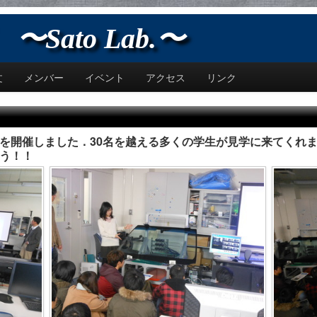
Sato Lab.〜
文
メンバー
イベント
アクセス
リンク
を開催しました．30名を越える多くの学生が見学に来てくれ
う！！