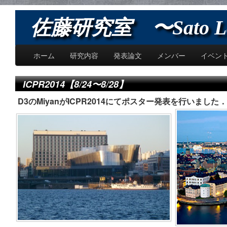
佐藤研究室 〜Sato L
ホーム
研究内容
発表論文
メンバー
イベン
ICPR2014【8/24〜8/28】
D3のMiyanがICPR2014にてポスター発表を行いま