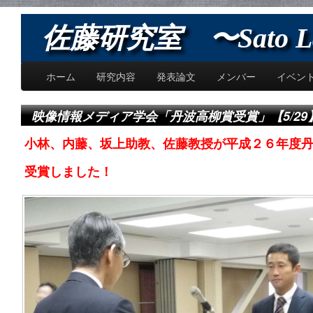
佐藤研究室 〜Sato L
ホーム
研究内容
発表論文
メンバー
イベン
映像情報メディア学会「丹波高柳賞受賞」【5/29
小林、内藤、坂上助教、佐藤教授が平成２６年度
受賞しました！