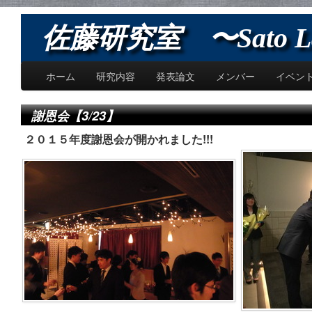
佐藤研究室 〜Sato L
ホーム
研究内容
発表論文
メンバー
イベン
謝恩会【3/23】
２０１５年度謝恩会が開かれました!!!