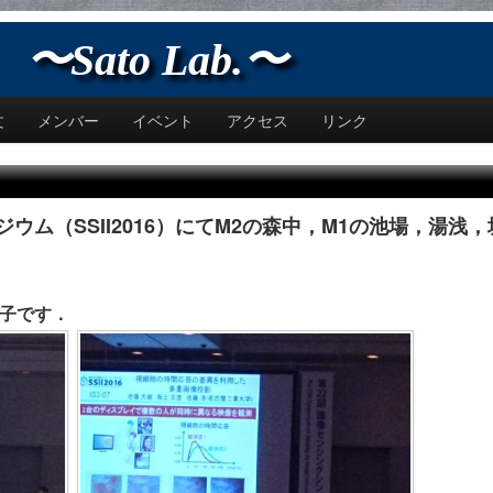
Sato Lab.〜
文
メンバー
イベント
アクセス
リンク
ジウム（SSII2016）にてM2の森中，M1の池場，湯
子です．