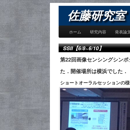
佐藤研究室 〜
ホーム
研究内容
発表論
SSII【6/8~6/10】
第22回画像センシングシンポ
た．開催場所は横浜でした．
ショートオーラルセッションの様