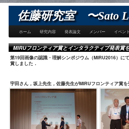
佐藤研究室 〜Sato L
ホーム
研究内容
発表論文
メンバー
イベン
MIRUフロンティア賞とインタラクティブ発表賞を
第19回画像の認識・理解シンポジウム（MIRU2016）
賞しました．
宇田さん，坂上先生，佐藤先生がMIRUフロンティア賞