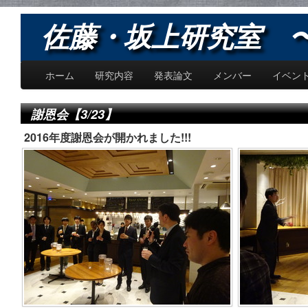
佐藤・坂上研究室 〜Sat
ホーム
研究内容
発表論文
メンバー
イベン
謝恩会【3/23】
2016年度謝恩会が開かれました!!!