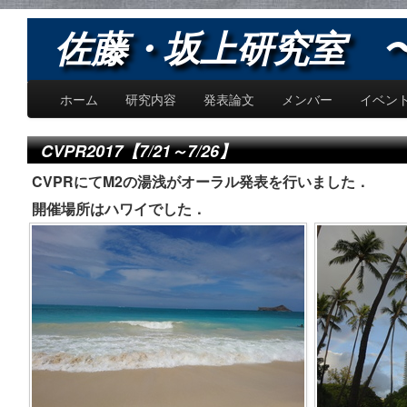
佐藤・坂上研究室 〜Sat
ホーム
研究内容
発表論文
メンバー
イベン
CVPR2017【7/21～7/26】
CVPRにてM2の湯浅がオーラル発表を行いました．
開催場所はハワイでした．