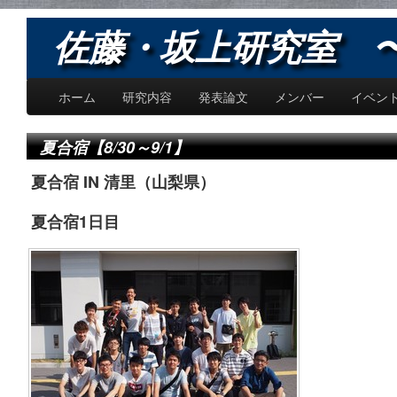
佐藤・坂上研究室 〜Sat
ホーム
研究内容
発表論文
メンバー
イベン
夏合宿【8/30～9/1】
夏合宿 IN 清里（山梨県）
夏合宿1日目