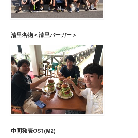
清里名物＜清里バーガー＞
中間発表OS1(M2)