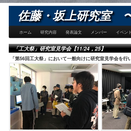
佐藤・坂上研究室 〜Sat
ホーム
研究内容
発表論文
メンバー
イベン
「工大祭」研究室見学会【11/24，25】
「第56回工大祭」において一般向けに研究室見学会を行