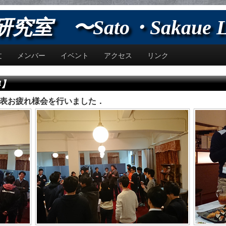
室 〜Sato・Sakaue L
文
メンバー
イベント
アクセス
リンク
4】
表お疲れ様会を行いました．