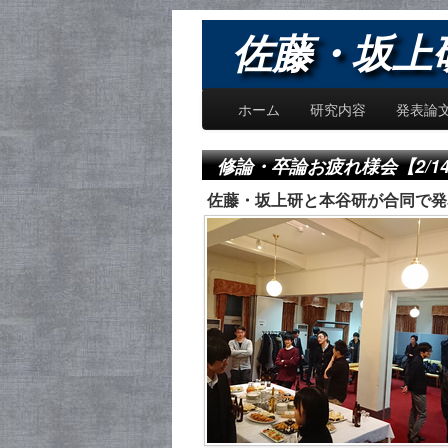
佐藤・坂上研究
ホーム
研究内容
発表論
修論・卒論お疲れ様会【2/1
佐藤・坂上研と本谷研が合同で発