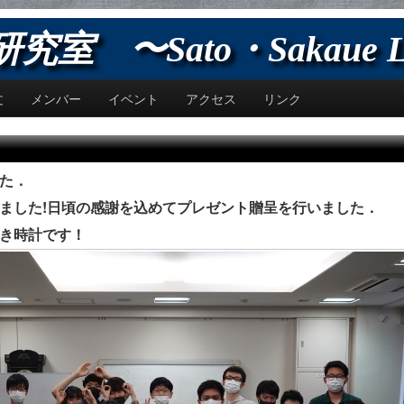
室 〜Sato・Sakaue L
文
メンバー
イベント
アクセス
リンク
】
た．
ました!日頃の感謝を込めてプレゼント贈呈を行いました．
き時計です！