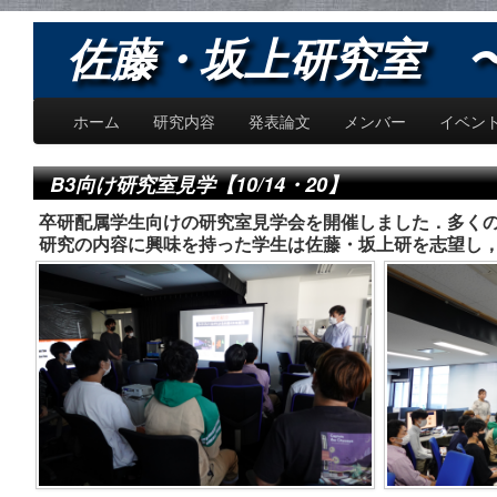
佐藤・坂上研究室 〜Sat
ホーム
研究内容
発表論文
メンバー
イベン
B3向け研究室見学【10/14・20】
卒研配属学生向けの研究室見学会を開催しました．多く
研究の内容に興味を持った学生は佐藤・坂上研を志望し