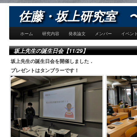
佐藤・坂上研究室 〜Sat
ホーム
研究内容
発表論文
メンバー
イベン
坂上先生の誕生日会【11/29】
坂上先生の誕生日会を開催しました．
プレゼントはタンブラーです！