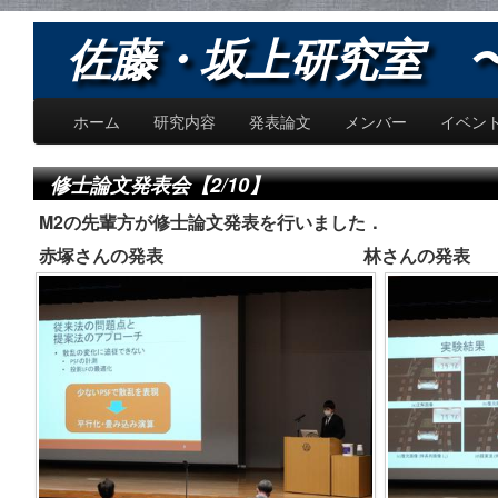
佐藤・坂上研究室 〜Sat
ホーム
研究内容
発表論文
メンバー
イベン
修士論文発表会【2/10】
M2の先輩方が修士論文発表を行いました．
赤塚さんの発表 林さんの